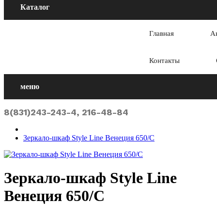
Каталог
Главная
А
Контакты
меню
8(831)243-243-4, 216-48-84
Зеркало-шкаф Style Line Венеция 650/С
Зеркало-шкаф Style Line
Венеция 650/С