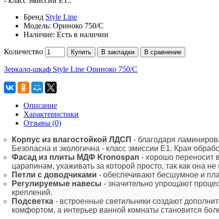
- класс эмиссии Е1..
Бренд
Style Line
Модель:
Ориноко 750/С
Наличие:
Есть в наличии
Количество
Купить
В закладки
В сравнение
Зеркало-шкаф Style Line Ориноко 750/С
Описание
Характеристики
Отзывы (0)
Корпус из влагостойкой ЛДСП
- благодаря ламиниров
Безопасна и экологична - класс эмиссии Е1. Края обраб
Фасад из плиты МДФ
Kronospan
- хорошо переносит 
царапинам, ухаживать за которой просто, так как она н
Петли с доводчиками
- обеспечивают бесшумное и пла
Регулируемые навесы
- значительно упрощают процес
креплений.
Подсветка
- встроенные светильники создают дополни
комфортом, а интерьер ванной комнаты становится бол