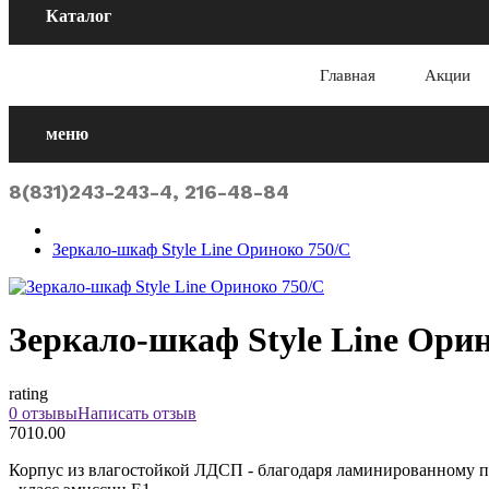
Каталог
Главная
Акции
меню
8(831)243-243-4, 216-48-84
Зеркало-шкаф Style Line Ориноко 750/С
Зеркало-шкаф Style Line Ори
rating
0 отзывы
Написать отзыв
7010.00
Корпус из влагостойкой ЛДСП - благодаря ламинированному по