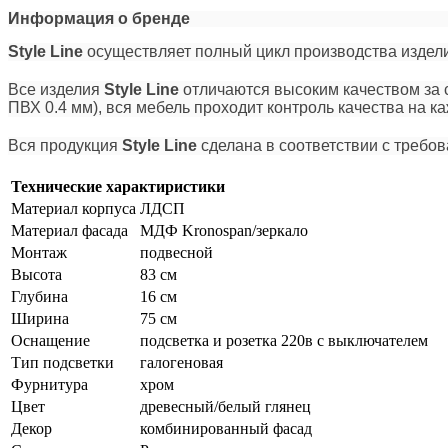
Информация о бренде
Style Line
осуществляет полный цикл производства издели
Все изделия
Style Line
отличаются высоким качеством за 
ПВХ 0.4 мм), вся мебель проходит контроль качества на к
Вся продукция
Style Line
сделана в соответствии с требо
Технические характиристики
Материал корпуса
ЛДСП
Материал фасада
МДФ Kronospan/зеркало
Монтаж
подвесной
Высота
83 см
Глубина
16 см
Ширина
75 см
Оснащение
подсветка и розетка 220в с выключателем
Тип подсветки
галогеновая
Фурнитура
хром
Цвет
древесный/белый глянец
Декор
комбинированный фасад