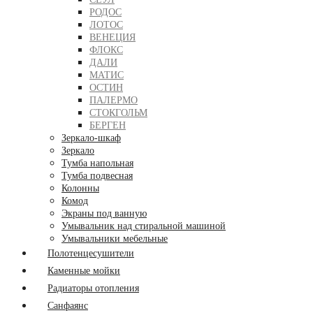
РОДОС
ЛОТОС
ВЕНЕЦИЯ
ФЛОКС
ДАЛИ
МАТИС
ОСТИН
ПАЛЕРМО
СТОКГОЛЬМ
БЕРГЕН
Зеркало-шкаф
Зеркало
Тумба напольная
Тумба подвесная
Колонны
Комод
Экраны под ванную
Умывальник над стиральной машиной
Умывальники мебельные
Полотенцесушители
Каменные мойки
Радиаторы отопления
Санфаянс