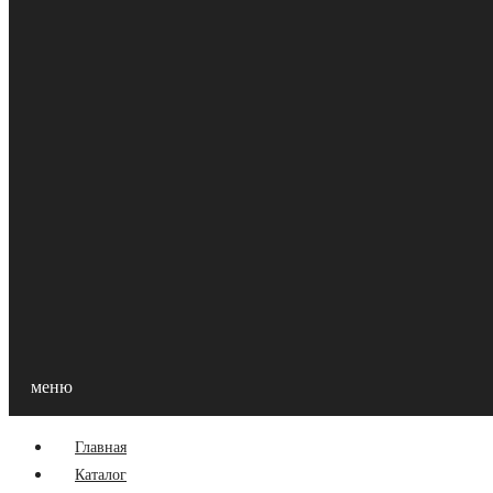
Главная
Акции
О Компании
Контакты
Оптовикам
УСЛОВИЯ СОТРУДНИЧЕСТВА ДЛЯ ОПТОВЫХ
Компания «ПараВоз НН» всегда рады новым покупателям! 
хозяйства. Предлагаем выгодные условия сотрудничества (
Подробности можно узнать, обратившись к нам по адресу: г
меню
Главная
Каталог