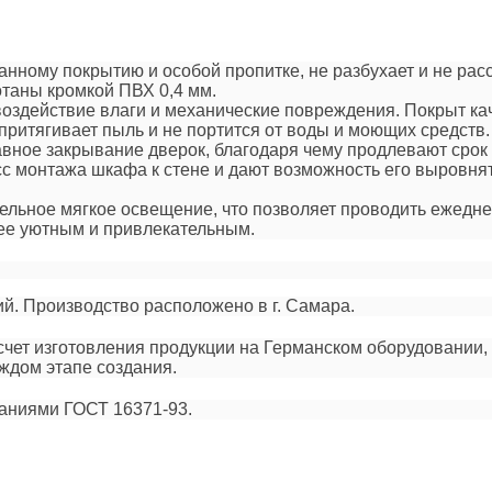
анному покрытию и особой пропитке, не разбухает и не ра
отаны кромкой ПВХ 0,4 мм.
воздействие влаги и механические повреждения. Покрыт ка
е притягивает пыль и не портится от воды и моющих средств
вное закрывание дверок, благодаря чему продлевают срок
с монтажа шкафа к стене и дают возможность его выровня
тельное мягкое освещение, что позволяет проводить ежед
ее уютным и привлекательным.
й. Производство расположено в г. Самара.
счет изготовления продукции на Германском оборудовании,
аждом этапе создания.
ваниями ГОСТ 16371-93.