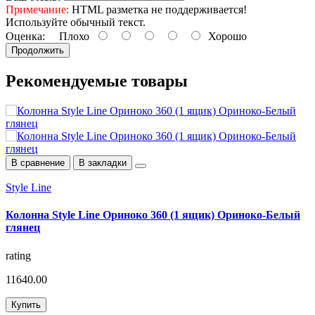
Примечание:
HTML разметка не поддерживается!
Используйте обычный текст.
Оценка:
Плохо
Хорошо
Продолжить
Рекомендуемые
товары
В сравнение
В закладки
Style Line
S
Колонна Style Line Ориноко 360 (1 ящик) Ориноко-Белый
К
глянец
г
rating
r
11640.00
1
Купить