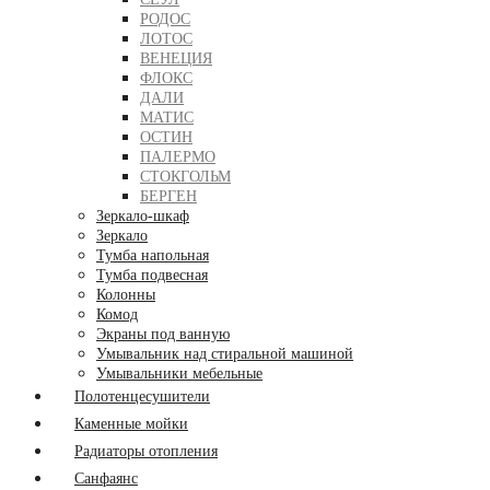
РОДОС
ЛОТОС
ВЕНЕЦИЯ
ФЛОКС
ДАЛИ
МАТИС
ОСТИН
ПАЛЕРМО
СТОКГОЛЬМ
БЕРГЕН
Зеркало-шкаф
Зеркало
Тумба напольная
Тумба подвесная
Колонны
Комод
Экраны под ванную
Умывальник над стиральной машиной
Умывальники мебельные
Полотенцесушители
Каменные мойки
Радиаторы отопления
Санфаянс