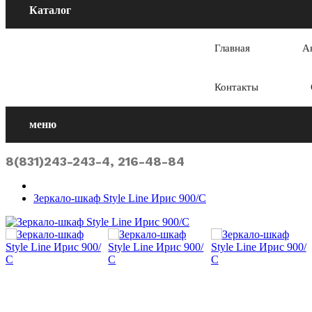
Каталог
Главная
А
Контакты
меню
8(831)243-243-4, 216-48-84
Зеркало-шкаф Style Line Ирис 900/С