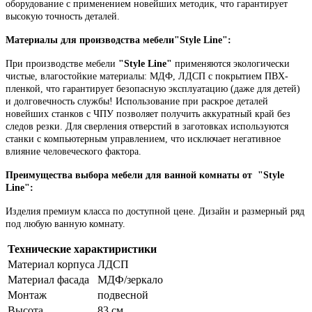
оборудование с применением новейших методик, что гарантирует
высокую точность деталей.
Материалы для производства мебели
"Style Line":
При производстве мебели
"Style Line"
применяются экологически
чистые, влагостойкие материалы: МДФ, ЛДСП с покрытием ПВХ-
пленкой, что гарантирует безопасную эксплуатацию (даже для детей)
и долговечность службы! Использование при раскрое деталей
новейших станков с ЧПУ позволяет получить аккуратный край без
следов резки. Для сверления отверстий в заготовках используются
станки с компьютерным управлением, что исключает негативное
влияние человеческого фактора.
Преимущества выбора мебели для ванной комнаты от
"Style
Line":
Изделия премиум класса по доступной цене.
Дизайн и размерный ряд
под любую ванную комнату.
Технические характиристики
Материал корпуса
ЛДСП
Материал фасада
МДФ/зеркало
Монтаж
подвесной
Высота
83 см