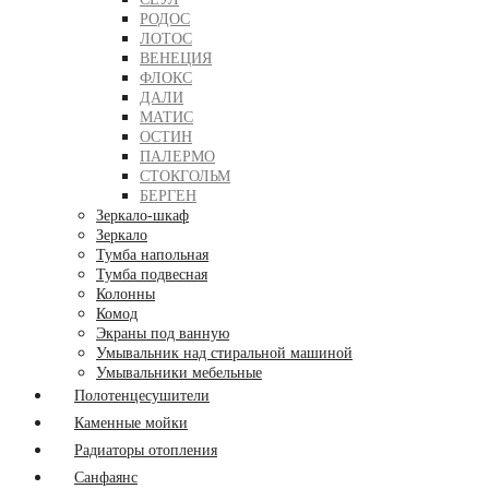
РОДОС
ЛОТОС
ВЕНЕЦИЯ
ФЛОКС
ДАЛИ
МАТИС
ОСТИН
ПАЛЕРМО
СТОКГОЛЬМ
БЕРГЕН
Зеркало-шкаф
Зеркало
Тумба напольная
Тумба подвесная
Колонны
Комод
Экраны под ванную
Умывальник над стиральной машиной
Умывальники мебельные
Полотенцесушители
Каменные мойки
Радиаторы отопления
Санфаянс