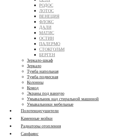
РОДОС
ЛОТОС
ВЕНЕЦИЯ
ФЛОКС
ДАЛИ
МАТИС
ОСТИН
ПАЛЕРМО
СТОКГОЛЬМ
БЕРГЕН
Зеркало-шкаф
Зеркало
Тумба напольная
Тумба подвесная
Колонны
Комод
Экраны под ванную
Умывальник над стиральной машиной
Умывальники мебельные
Полотенцесушители
Каменные мойки
Радиаторы отопления
Санфаянс