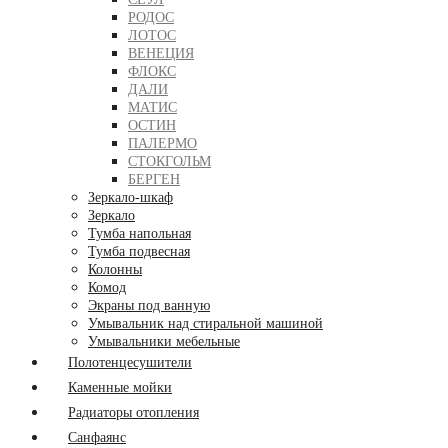
РОДОС
ЛОТОС
ВЕНЕЦИЯ
ФЛОКС
ДАЛИ
МАТИС
ОСТИН
ПАЛЕРМО
СТОКГОЛЬМ
БЕРГЕН
Зеркало-шкаф
Зеркало
Тумба напольная
Тумба подвесная
Колонны
Комод
Экраны под ванную
Умывальник над стиральной машиной
Умывальники мебельные
Полотенцесушители
Каменные мойки
Радиаторы отопления
Санфаянс