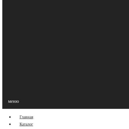
Главная
Акции
О Компании
Контакты
Оптовикам
УСЛОВИЯ СОТРУДНИЧЕСТВА ДЛЯ ОПТОВЫХ
Компания «ПараВоз НН» всегда рады новым покупателям! 
хозяйства. Предлагаем выгодные условия сотрудничества (
Подробности можно узнать, обратившись к нам по адресу: г
меню
Главная
Каталог