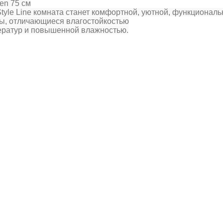
en 75 см
yle Line комната станет комфортной, уютной, функциональ
ы, отличающиеся влагостойкостью
ератур и повышенной влажностью.