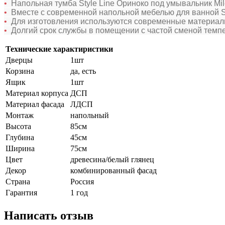
•
Напольная тумба Style Line Ориноко под умывальник Mil
•
Вместе с современной напольной мебелью для ванной St
•
Для изготовления используются современные материал
•
Долгий срок службы в помещении с частой сменой темп
Технические характиристики
Дверцы
1шт
Корзина
да, есть
Ящик
1шт
Материал корпуса
ДСП
Материал фасада
ЛДСП
Монтаж
напольный
Высота
85см
Глубина
45см
Ширина
75см
Цвет
древесина/белый глянец
Декор
комбинированный фасад
Страна
Россия
Гарантия
1 год
Написать отзыв