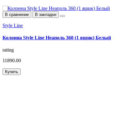
В сравнение
В закладки
Style Line
S
Колонна Style Line Неаполь 360 (1 ящик) Белый
П
rating
r
11890.00
6
Купить