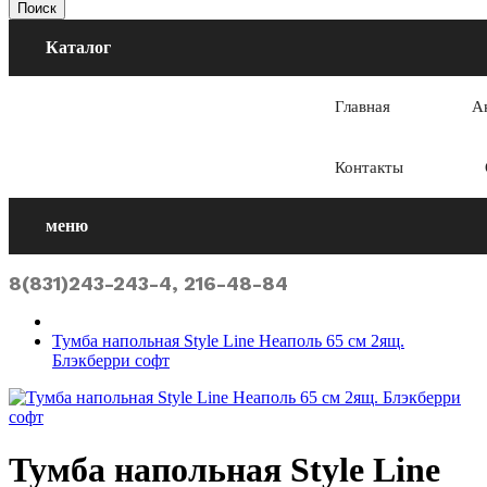
Поиск
Каталог
Главная
А
Контакты
меню
8(831)243-243-4, 216-48-84
Тумба напольная Style Line Неаполь 65 см 2ящ.
Блэкберри софт
Тумба напольная Style Line