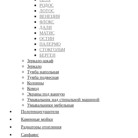
РОДОС
ЛОТОС
ВЕНЕЦИЯ
ФЛОКС
ДАЛИ
МАТИС
ОСТИН
ПАЛЕРМО
СТОКГОЛЬМ
БЕРГЕН
Зеркало-шкаф
Зеркало
Тумба напольная
Тумба подвесная
Колонны
Комод
Экраны под ванную
Умывальник над стиральной машиной
Умывальники мебельные
Полотенцесушители
Каменные мойки
Радиаторы отопления
Санфаянс