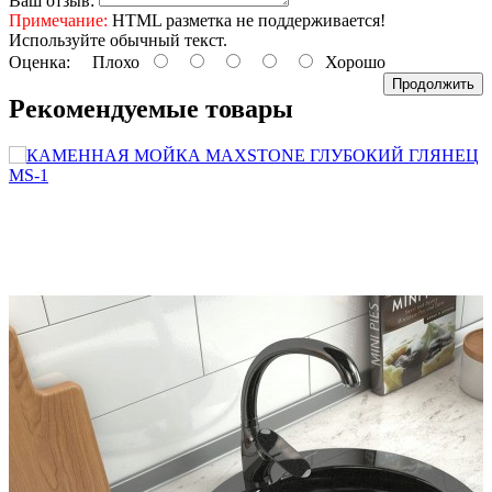
Ваш отзыв:
Примечание:
HTML разметка не поддерживается!
Используйте обычный текст.
Оценка:
Плохо
Хорошо
Продолжить
Рекомендуемые
товары
r
4