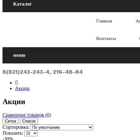
Каталог
Главная
А
Контакты
меню
8(831)243-243-4, 216-48-84
Акции
Акции
Сравнение товаров (0)
Сетка
Список
Сортировка:
Показать:
-30%