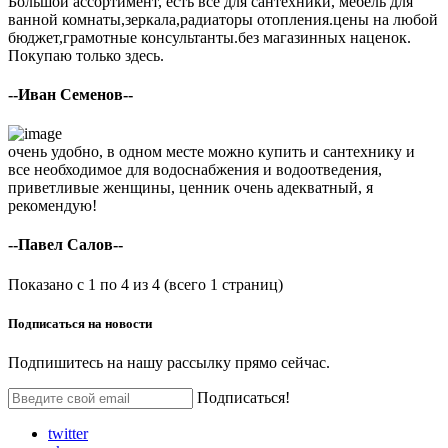
Большой ассортимент, есть все для сантехники, мебель для
ванной комнаты,зеркала,радиаторы отопления.цены на любой
бюджет,грамотные консультанты.без магазинных наценок.
Покупаю только здесь.
--Иван Семенов--
очень удобно, в одном месте можно купить и сантехнику и
все необходимое для водоснабжения и водоотведения,
приветливые женщины, ценник очень адекватный, я
рекомендую!
--Павел Салов--
Показано с 1 по 4 из 4 (всего 1 страниц)
Подписаться на
новости
Подпишитесь на нашу рассылку прямо сейчас.
Подписаться!
twitter