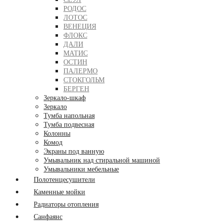
РОДОС
ЛОТОС
ВЕНЕЦИЯ
ФЛОКС
ДАЛИ
МАТИС
ОСТИН
ПАЛЕРМО
СТОКГОЛЬМ
БЕРГЕН
Зеркало-шкаф
Зеркало
Тумба напольная
Тумба подвесная
Колонны
Комод
Экраны под ванную
Умывальник над стиральной машиной
Умывальники мебельные
Полотенцесушители
Каменные мойки
Радиаторы отопления
Санфаянс