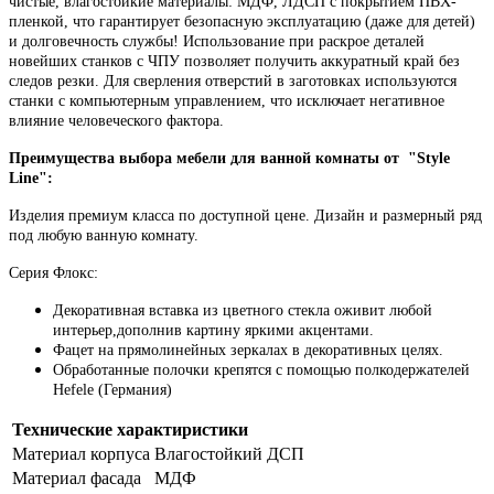
чистые, влагостойкие материалы: МДФ, ЛДСП с покрытием ПВХ-
пленкой, что гарантирует безопасную эксплуатацию (даже для детей)
и долговечность службы! Использование при раскрое деталей
новейших станков с ЧПУ позволяет получить аккуратный край без
следов резки. Для сверления отверстий в заготовках используются
станки с компьютерным управлением, что исключает негативное
влияние человеческого фактора.
Преимущества выбора мебели для ванной комнаты от
"Style
Line":
Изделия премиум класса по доступной цене.
Дизайн и размерный ряд
под любую ванную комнату.
Серия Флокс:
Декоративная вставка из цветного стекла оживит любой
интерьер,дополнив картину яркими акцентами.
Фацет на прямолинейных зеркалах в декоративных целях.
Обработанные полочки крепятся с помощью полкодержателей
Hefele (Германия)
Технические характиристики
Материал корпуса
Влагостойкий ДСП
Материал фасада
МДФ