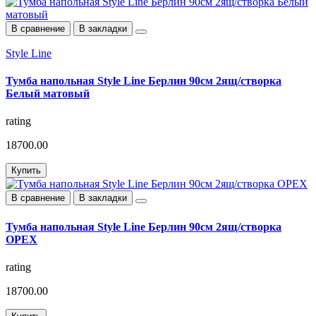
В сравнение
В закладки
Style Line
Тумба напольная Style Line Берлин 90см 2ящ/створка
Белый матовый
rating
18700.00
Купить
В сравнение
В закладки
Тумба напольная Style Line Берлин 90см 2ящ/створка
ОРЕХ
rating
18700.00