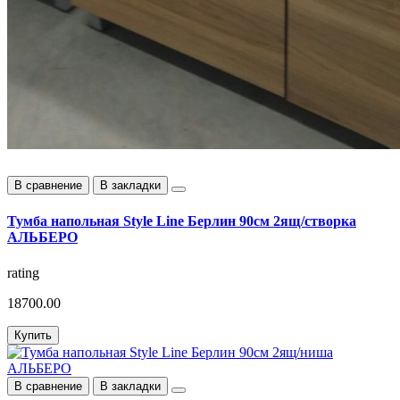
В сравнение
В закладки
Тумба напольная Style Line Берлин 90см 2ящ/створка
АЛЬБЕРО
rating
18700.00
Купить
В сравнение
В закладки