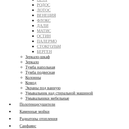
РОДОС
ЛОТОС
ВЕНЕЦИЯ
ФЛОКС
ДАЛИ
МАТИС
ОСТИН
ПАЛЕРМО
СТОКГОЛЬМ
БЕРГЕН
Зеркало-шкаф
Зеркало
Тумба напольная
Тумба подвесная
Колонны
Комод
Экраны под ванную
Умывальник над стиральной машиной
Умывальники мебельные
Полотенцесушители
Каменные мойки
Радиаторы отопления
Санфаянс